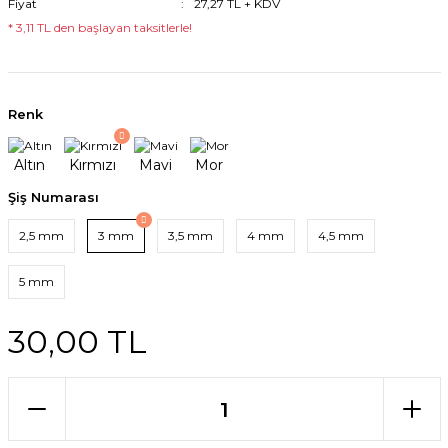
Fiyat
27,27 TL + KDV
* 3,11 TL den başlayan taksitlerle!
Renk
Şiş Numarası
2,5 mm
3 mm
3,5 mm
4 mm
4,5 mm
5 mm
30,00 TL