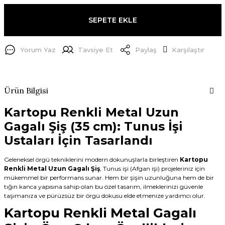
SEPETE EKLE
Yorum Yaz
Tavsiye Et
Paylaş
Karşılaştır
Ürün Bilgisi
Kartopu Renkli Metal Uzun
Gagalı Şiş (35 cm): Tunus İşi
Ustaları İçin Tasarlandı
Geleneksel örgü tekniklerini modern dokunuşlarla birleştiren
Kartopu
Renkli Metal Uzun Gagalı Şiş
, Tunus işi (Afgan işi) projeleriniz için
mükemmel bir performans sunar. Hem bir şişin uzunluğuna hem de bir
tığın kanca yapısına sahip olan bu özel tasarım, ilmeklerinizi güvenle
taşımanıza ve pürüzsüz bir örgü dokusu elde etmenize yardımcı olur.
Kartopu Renkli Metal Gagalı