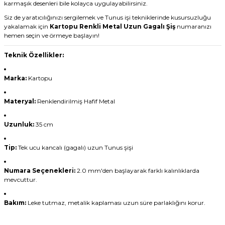
karmaşık desenleri bile kolayca uygulayabilirsiniz.
Siz de yaratıcılığınızı sergilemek ve Tunus işi tekniklerinde kusursuzluğu
yakalamak için
Kartopu Renkli Metal Uzun Gagalı Şiş
numaranızı
hemen seçin ve örmeye başlayın!
Teknik Özellikler:
Marka:
Kartopu
Materyal:
Renklendirilmiş Hafif Metal
Uzunluk:
35 cm
Tip:
Tek ucu kancalı (gagalı) uzun Tunus şişi
Numara Seçenekleri:
2.0 mm'den başlayarak farklı kalınlıklarda
mevcuttur.
Bakım:
Leke tutmaz, metalik kaplaması uzun süre parlaklığını korur.