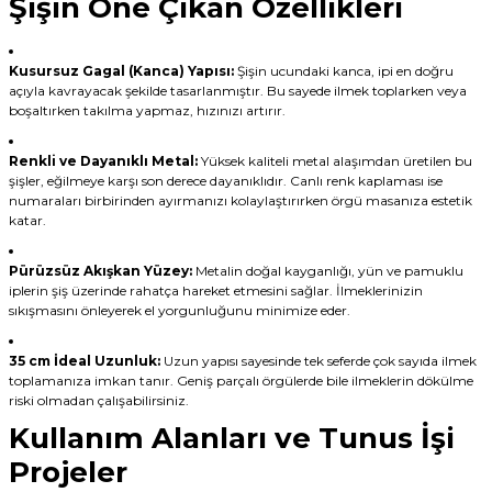
Şişin Öne Çıkan Özellikleri
Kusursuz Gagal (Kanca) Yapısı:
Şişin ucundaki kanca, ipi en doğru
açıyla kavrayacak şekilde tasarlanmıştır. Bu sayede ilmek toplarken veya
boşaltırken takılma yapmaz, hızınızı artırır.
Renkli ve Dayanıklı Metal:
Yüksek kaliteli metal alaşımdan üretilen bu
şişler, eğilmeye karşı son derece dayanıklıdır. Canlı renk kaplaması ise
numaraları birbirinden ayırmanızı kolaylaştırırken örgü masanıza estetik
katar.
Pürüzsüz Akışkan Yüzey:
Metalin doğal kayganlığı, yün ve pamuklu
iplerin şiş üzerinde rahatça hareket etmesini sağlar. İlmeklerinizin
sıkışmasını önleyerek el yorgunluğunu minimize eder.
35 cm İdeal Uzunluk:
Uzun yapısı sayesinde tek seferde çok sayıda ilmek
toplamanıza imkan tanır. Geniş parçalı örgülerde bile ilmeklerin dökülme
riski olmadan çalışabilirsiniz.
Kullanım Alanları ve Tunus İşi
Projeler