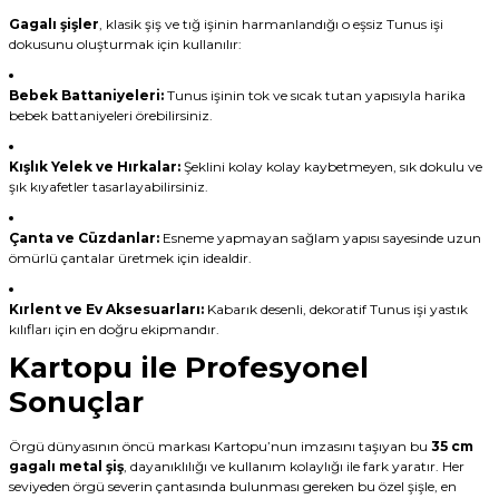
Gagalı şişler
, klasik şiş ve tığ işinin harmanlandığı o eşsiz Tunus işi
dokusunu oluşturmak için kullanılır:
Bebek Battaniyeleri:
Tunus işinin tok ve sıcak tutan yapısıyla harika
bebek battaniyeleri örebilirsiniz.
Kışlık Yelek ve Hırkalar:
Şeklini kolay kolay kaybetmeyen, sık dokulu ve
şık kıyafetler tasarlayabilirsiniz.
Çanta ve Cüzdanlar:
Esneme yapmayan sağlam yapısı sayesinde uzun
ömürlü çantalar üretmek için idealdir.
Kırlent ve Ev Aksesuarları:
Kabarık desenli, dekoratif Tunus işi yastık
kılıfları için en doğru ekipmandır.
Kartopu ile Profesyonel
Sonuçlar
Örgü dünyasının öncü markası Kartopu’nun imzasını taşıyan bu
35 cm
gagalı metal şiş
, dayanıklılığı ve kullanım kolaylığı ile fark yaratır. Her
seviyeden örgü severin çantasında bulunması gereken bu özel şişle, en