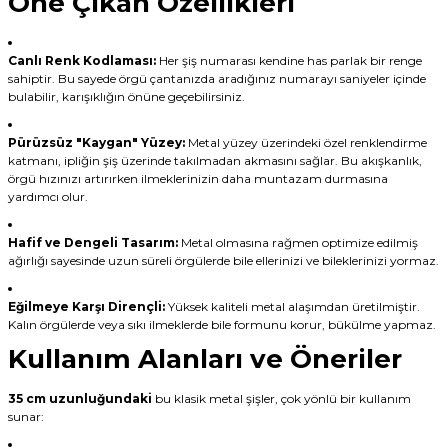
Öne Çıkan Özellikleri
Canlı Renk Kodlaması:
Her şiş numarası kendine has parlak bir renge
sahiptir. Bu sayede örgü çantanızda aradığınız numarayı saniyeler içinde
bulabilir, karışıklığın önüne geçebilirsiniz.
Pürüzsüz "Kaygan" Yüzey:
Metal yüzey üzerindeki özel renklendirme
katmanı, ipliğin şiş üzerinde takılmadan akmasını sağlar. Bu akışkanlık,
örgü hızınızı artırırken ilmeklerinizin daha muntazam durmasına
yardımcı olur.
Hafif ve Dengeli Tasarım:
Metal olmasına rağmen optimize edilmiş
ağırlığı sayesinde uzun süreli örgülerde bile ellerinizi ve bileklerinizi yormaz.
Eğilmeye Karşı Dirençli:
Yüksek kaliteli metal alaşımdan üretilmiştir.
Kalın örgülerde veya sıkı ilmeklerde bile formunu korur, bükülme yapmaz.
Kullanım Alanları ve Öneriler
35 cm uzunluğundaki
bu klasik metal şişler, çok yönlü bir kullanım
sunar: