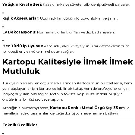
Yetişkin Kıyafetleri:
Kazak, hırka ve süveter gibi geniş gövdeli parçalar.
Kışlık Aksesuarlar:
Uzun atkılar, dökümlü boyunluklar ve şallar.
Ev Dekorasyonu:
Runnerlar, kırlent kılıfları ve diz battaniyeleri.
Her Türlü İp Uyumu:
Pamuklu, akrilik veya yünlü fark etmeksizin tüm
iplik çeşitleriyle mükemmel uyum sağlar.
Kartopu Kalitesiyle İlmek İlmek
Mutluluk
Türkiye'nin en sevilen örgü markalarından Kartopu'nun bu özel serisi, hem
yeni başlayanlar için kontrol edilebilir bir tutuş hem de profesyoneller için
ihtiyaç duyulan hızı sağlar. Metalin tok sesi ve pürüzsüz dokunuşuyla
örgülerinizi bir üst seviyeye taşıyın.
Aradığınız numarayı seçin,
Kartopu Renkli Metal Örgü Şişi 35 cm
ile
hayallerinizdeki tasarımları gerçeğe dönüştürmeye hemen başlayın!
Teknik Özellikler: