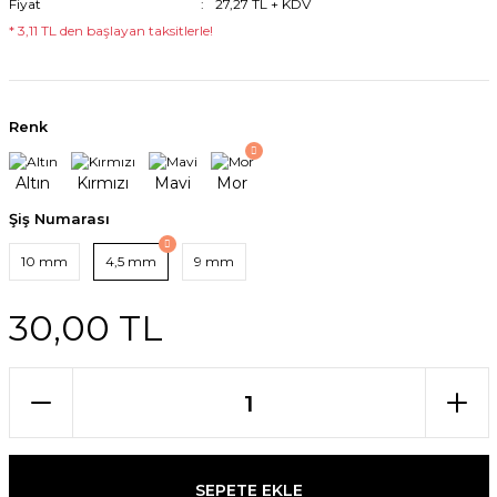
Fiyat
27,27 TL + KDV
* 3,11 TL den başlayan taksitlerle!
Renk
Şiş Numarası
10 mm
4,5 mm
9 mm
30,00 TL
SEPETE EKLE