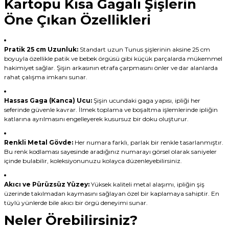
Kartopu Kısa Gagalı Şişlerin
Öne Çıkan Özellikleri
Pratik 25 cm Uzunluk:
Standart uzun Tunus şişlerinin aksine 25 cm
boyuyla özellikle patik ve bebek örgüsü gibi küçük parçalarda mükemmel
hakimiyet sağlar. Şişin arkasının etrafa çarpmasını önler ve dar alanlarda
rahat çalışma imkanı sunar.
Hassas Gaga (Kanca) Ucu:
Şişin ucundaki gaga yapısı, ipliği her
seferinde güvenle kavrar. İlmek toplama ve boşaltma işlemlerinde ipliğin
katlarına ayrılmasını engelleyerek kusursuz bir doku oluşturur.
Renkli Metal Gövde:
Her numara farklı, parlak bir renkle tasarlanmıştır.
Bu renk kodlaması sayesinde aradığınız numarayı görsel olarak saniyeler
içinde bulabilir, koleksiyonunuzu kolayca düzenleyebilirsiniz.
Akıcı ve Pürüzsüz Yüzey:
Yüksek kaliteli metal alaşımı, ipliğin şiş
üzerinde takılmadan kaymasını sağlayan özel bir kaplamaya sahiptir. En
tüylü yünlerde bile akıcı bir örgü deneyimi sunar.
Neler Örebilirsiniz?