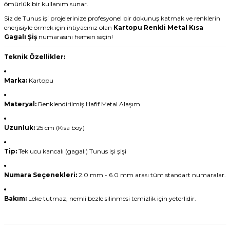
ömürlük bir kullanım sunar.
Siz de Tunus işi projelerinize profesyonel bir dokunuş katmak ve renklerin
enerjisiyle örmek için ihtiyacınız olan
Kartopu Renkli Metal Kısa
Gagalı Şiş
numarasını hemen seçin!
Teknik Özellikler:
Marka:
Kartopu
Materyal:
Renklendirilmiş Hafif Metal Alaşım
Uzunluk:
25 cm (Kısa boy)
Tip:
Tek ucu kancalı (gagalı) Tunus işi şişi
Numara Seçenekleri:
2.0 mm - 6.0 mm arası tüm standart numaralar.
Bakım:
Leke tutmaz, nemli bezle silinmesi temizlik için yeterlidir.