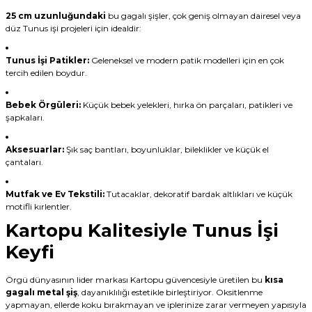
25 cm uzunluğundaki
bu gagalı şişler, çok geniş olmayan dairesel veya
düz Tunus işi projeleri için idealdir:
Tunus İşi Patikler:
Geleneksel ve modern patik modelleri için en çok
tercih edilen boydur.
Bebek Örgüleri:
Küçük bebek yelekleri, hırka ön parçaları, patikleri ve
şapkaları.
Aksesuarlar:
Şık saç bantları, boyunluklar, bileklikler ve küçük el
çantaları.
Mutfak ve Ev Tekstili:
Tutacaklar, dekoratif bardak altlıkları ve küçük
motifli kırlentler.
Kartopu Kalitesiyle Tunus İşi
Keyfi
Örgü dünyasının lider markası Kartopu güvencesiyle üretilen bu
kısa
gagalı metal şiş
, dayanıklılığı estetikle birleştiriyor. Oksitlenme
yapmayan, ellerde koku bırakmayan ve iplerinize zarar vermeyen yapısıyla