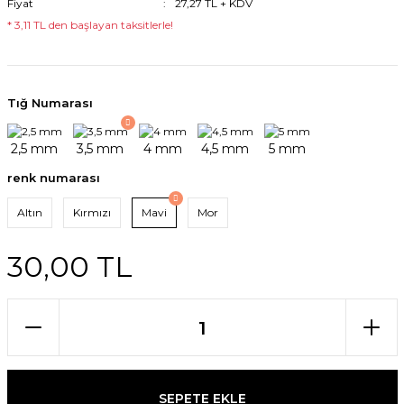
Fiyat
27,27 TL + KDV
* 3,11 TL den başlayan taksitlerle!
Tığ Numarası
renk numarası
Altın
Kırmızı
Mavi
Mor
30,00 TL
SEPETE EKLE