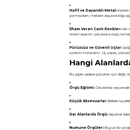
Hafif ve Dayanıklı Metal:
Kaliteli
yormazken, metalin dayanıklılığı say
İlham Veren Canlı Renkler:
Her n
renkli tasarım, çocuklara örgü örmeyi
Pürüzsüz ve Güvenli Uçlar:
İpli
sürecini hızlandırır. Uç yapısı, çocu
Hangi Alanlarda
Bu şişler sadece çocuklar için değil, k
Örgü Eğitimi:
Okullarda veya evde 
Küçük Aksesuarlar:
Bebek kıyafet
Dar Alanlarda Örgü:
Seyahat ederk
Numune Örgüler:
Büyük bir proje