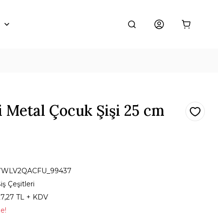
 Metal Çocuk Şişi 25 cm
7WLV2QACFU_99437
iş Çeşitleri
27,27 TL + KDV
le!