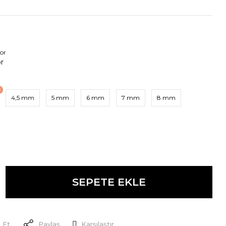
4,5 mm
5 mm
6 mm
7 mm
8 mm
SEPETE EKLE
 Et
Paylaş
Karşılaştır