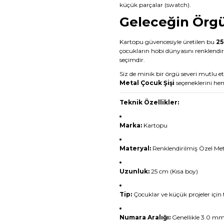
küçük parçalar (swatch).
Geleceğin Örgü 
Kartopu güvencesiyle üretilen bu
25
çocukların hobi dünyasını renklend
seçimdir.
Siz de minik bir örgü severi mutlu 
Metal Çocuk Şişi
seçeneklerini he
Teknik Özellikler:
Marka:
Kartopu
Materyal:
Renklendirilmiş Özel Met
Uzunluk:
25 cm (Kısa boy)
Tip:
Çocuklar ve küçük projeler için 
Numara Aralığı:
Genellikle 3.0 mm 