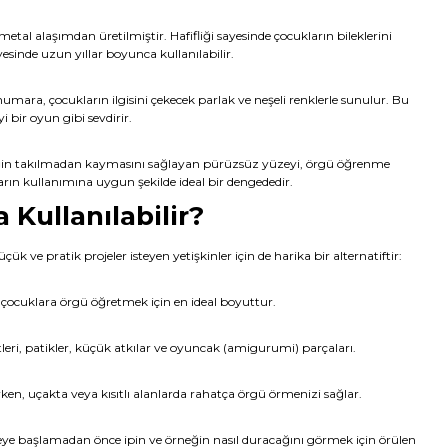
 metal alaşımdan üretilmiştir. Hafifliği sayesinde çocukların bileklerini
esinde uzun yıllar boyunca kullanılabilir.
umara, çocukların ilgisini çekecek parlak ve neşeli renklerle sunulur. Bu
 bir oyun gibi sevdirir.
ğin takılmadan kaymasını sağlayan pürüzsüz yüzeyi, örgü öğrenme
kların kullanımına uygun şekilde ideal bir dengededir.
 Kullanılabilir?
üçük ve pratik projeler isteyen yetişkinler için de harika bir alternatiftir:
çocuklara örgü öğretmek için en ideal boyuttur.
leri, patikler, küçük atkılar ve oyuncak (amigurumi) parçaları.
en, uçakta veya kısıtlı alanlarda rahatça örgü örmenizi sağlar.
ye başlamadan önce ipin ve örneğin nasıl duracağını görmek için örülen