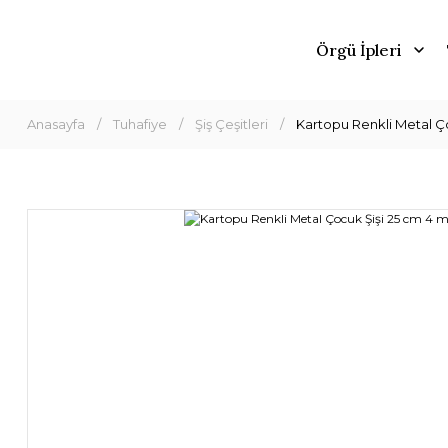
Örgü İpleri
Anasayfa
Tuhafiye
Şiş Çeşitleri
Kartopu Renkli Metal Ço