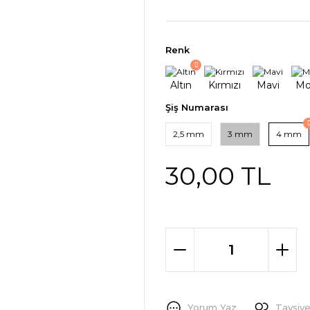
Renk
Şiş Numarası
2,5 mm
3 mm
4 mm
30,00 TL
Yorum Yaz
Tavsiye