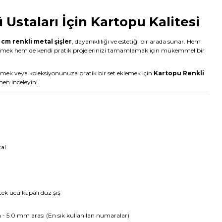
Ustaları İçin Kartopu Kalitesi
 cm renkli metal şişler
, dayanıklılığı ve estetiği bir arada sunar. Hem
irmek hem de kendi pratik projelerinizi tamamlamak için mükemmel bir
etmek veya koleksiyonunuza pratik bir set eklemek için
Kartopu Renkli
men inceleyin!
al
tek ucu kapalı düz şiş
- 5.0 mm arası (En sık kullanılan numaralar)