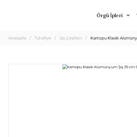
Örgü İpleri
Anasayfa
Tuhafiye
Şiş Çeşitleri
Kartopu Klasik Alümün