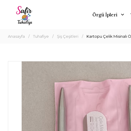
Örgü İpleri
Anasayfa
Tuhafiye
Şiş Çeşitleri
Kartopu Çelik Misinalı 