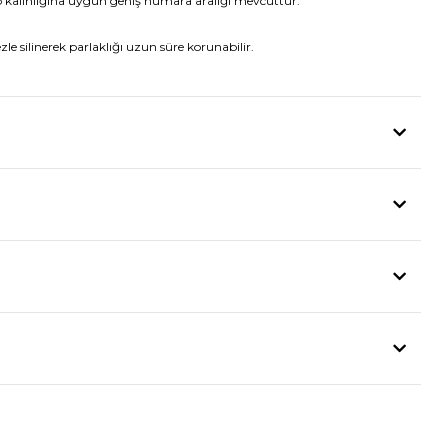
p kalınlığına uygun geniş numara aralığı mevcuttur.
le silinerek parlaklığı uzun süre korunabilir.