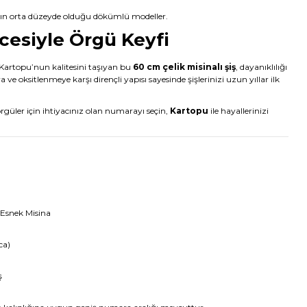
nın orta düzeyde olduğu dökümlü modeller.
esiyle Örgü Keyfi
 Kartopu’nun kalitesini taşıyan bu
60 cm çelik misinalı şiş
, dayanıklılığı
ve oksitlenmeye karşı dirençli yapısı sayesinde şişlerinizi uzun yıllar ilk
.
güler için ihtiyacınız olan numarayı seçin,
Kartopu
ile hayallerinizi
 Esnek Misina
ca)
ş