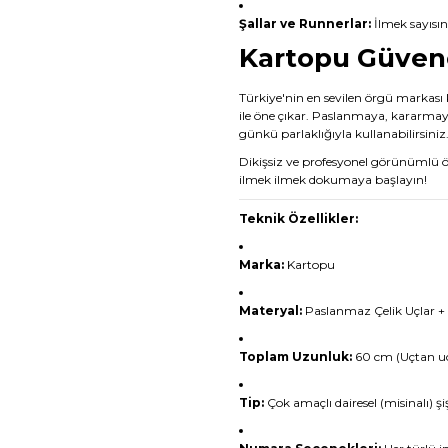
Şallar ve Runnerlar:
İlmek sayısı
Kartopu Güvenc
Türkiye'nin en sevilen örgü markası
ile öne çıkar. Paslanmaya, kararmaya 
günkü parlaklığıyla kullanabilirsiniz
Dikişsiz ve profesyonel görünümlü ör
ilmek ilmek dokumaya başlayın!
Teknik Özellikler:
Marka:
Kartopu
Materyal:
Paslanmaz Çelik Uçlar +
Toplam Uzunluk:
60 cm (Uçtan u
Tip:
Çok amaçlı dairesel (misinalı) şi