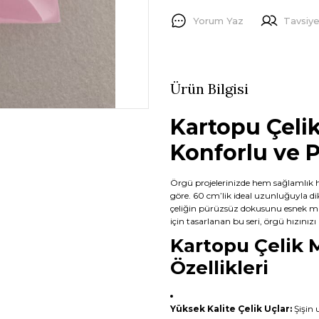
Yorum Yaz
Tavsiye
Ürün Bilgisi
Kartopu Çelik
Konforlu ve 
Örgü projelerinizde hem sağlamlık h
göre. 60 cm’lik ideal uzunluğuyla d
çeliğin pürüzsüz dokusunu esnek mi
için tasarlanan bu seri, örgü hızınızı
Kartopu Çelik M
Özellikleri
Yüksek Kalite Çelik Uçlar:
Şişin 