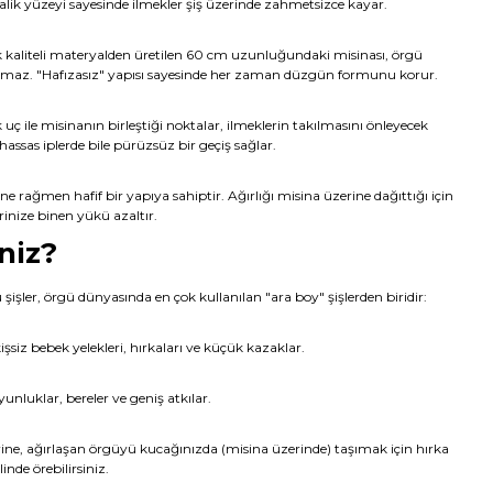
alik yüzeyi sayesinde ilmekler şiş üzerinde zahmetsizce kayar.
 kaliteli materyalden üretilen 60 cm uzunluğundaki misinası, örgü
pmaz. "Hafızasız" yapısı sayesinde her zaman düzgün formunu korur.
 uç ile misinanın birleştiği noktalar, ilmeklerin takılmasını önleyecek
hassas iplerde bile pürüzsüz bir geçiş sağlar.
e rağmen hafif bir yapıya sahiptir. Ağırlığı misina üzerine dağıttığı için
rinize binen yükü azaltır.
niz?
şişler, örgü dünyasında en çok kullanılan "ara boy" şişlerden biridir:
işsiz bebek yelekleri, hırkaları ve küçük kazaklar.
unluklar, bereler ve geniş atkılar.
rine, ağırlaşan örgüyü kucağınızda (misina üzerinde) taşımak için hırka
nde örebilirsiniz.