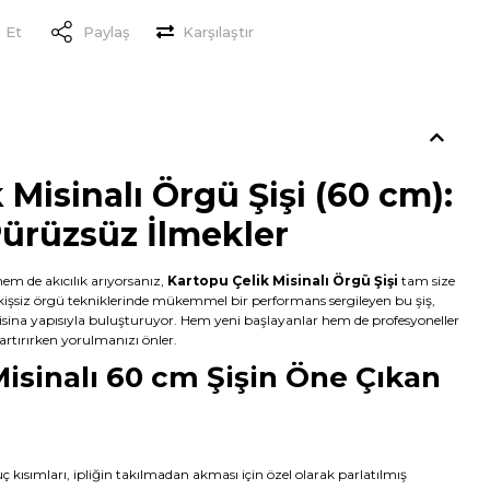
 Et
Paylaş
Karşılaştır
 Misinalı Örgü Şişi (60 cm):
Pürüzsüz İlmekler
em de akıcılık arıyorsanız,
Kartopu Çelik Misinalı Örgü Şişi
tam size
ikişsiz örgü tekniklerinde mükemmel bir performans sergileyen bu şiş,
sina yapısıyla buluşturuyor. Hem yeni başlayanlar hem de profesyoneller
 artırırken yorulmanızı önler.
isinalı 60 cm Şişin Öne Çıkan
uç kısımları, ipliğin takılmadan akması için özel olarak parlatılmış