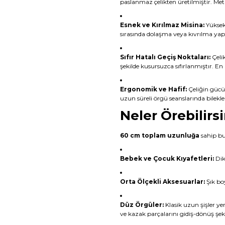
paslanmaz çelikten üretilmiştir. Met
Esnek ve Kırılmaz Misina:
Yüksek
sırasında dolaşma veya kıvrılma ya
Sıfır Hatalı Geçiş Noktaları:
Çelik
şekilde kusursuzca sıfırlanmıştır. En 
Ergonomik ve Hafif:
Çeliğin gücün
uzun süreli örgü seanslarında bilekle
Neler Örebilirsi
60 cm toplam uzunluğa
sahip bu 
Bebek ve Çocuk Kıyafetleri:
Dik
Orta Ölçekli Aksesuarlar:
Şık boy
Düz Örgüler:
Klasik uzun şişler ye
ve kazak parçalarını gidiş-dönüş şekli