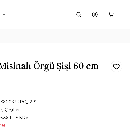
Misinalı Örgü Şişi 60 cm
2XXCCK3RPG_1219
iş Çeşitleri
36,36 TL + KDV
le!