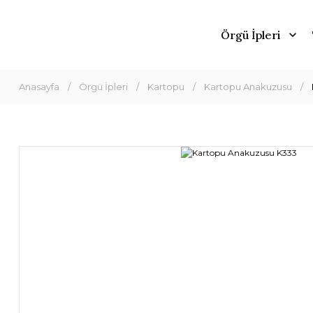
Örgü İpleri
Anasayfa
Örgü İpleri
Kartopu
Kartopu Anakuzusu