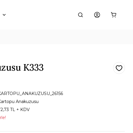
uzusu K333
KARTOPU_ANAKUZUSU_26156
Kartopu Anakuzusu
72,73 TL + KDV
rle!