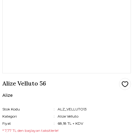
Alize Velluto 56
Alize
Stok Kodu
ALZ_VELLUTO13
Kategori
Alize Velluto
Fiyat
68,18 TL + KDV
* 7,77 TL den başlayan taksitlerle!