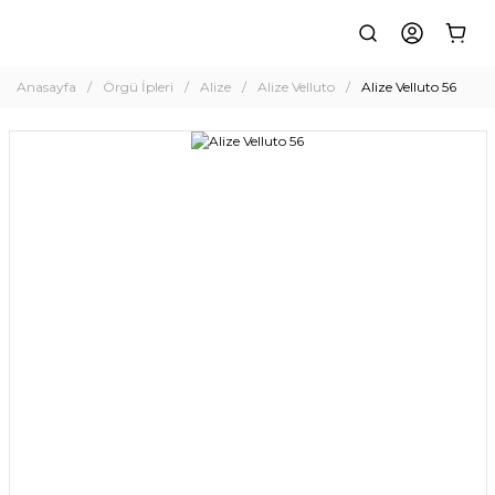
Anasayfa
Örgü İpleri
Alize
Alize Velluto
Alize Velluto 56