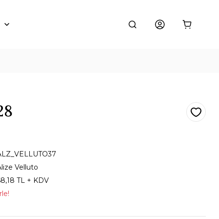
28
ALZ_VELLUTO37
lize Velluto
68,18 TL + KDV
le!