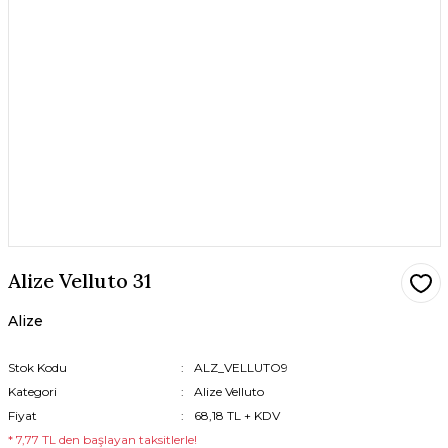
Alize Velluto 31
Alize
Stok Kodu
ALZ_VELLUTO9
Kategori
Alize Velluto
Fiyat
68,18 TL + KDV
* 7,77 TL den başlayan taksitlerle!