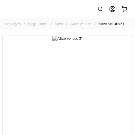
Anasayfa
Örgü İpleri
Alize
Alize Velluto
Alize Velluto 31