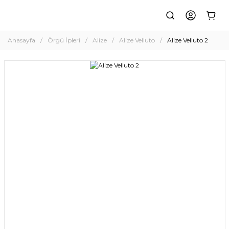
Anasayfa
Örgü İpleri
Alize
Alize Velluto
Alize Velluto 2