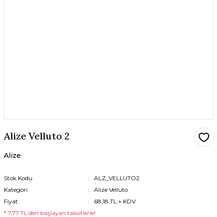
Alize Velluto 2
Alize
Stok Kodu
ALZ_VELLUTO2
Kategori
Alize Velluto
Fiyat
68,18 TL + KDV
* 7,77 TL den başlayan taksitlerle!