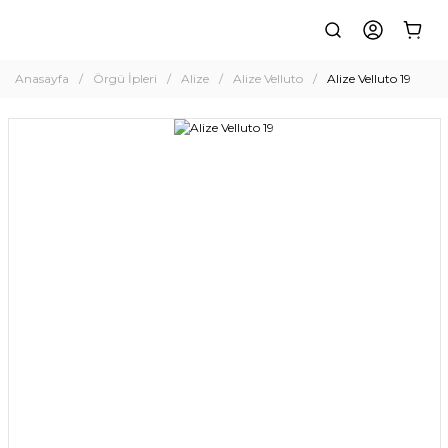
Anasayfa
Örgü İpleri
Alize
Alize Velluto
Alize Velluto 19