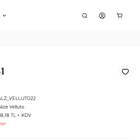
41
ALZ_VELLUTO22
lize Velluto
68,18 TL + KDV
le!