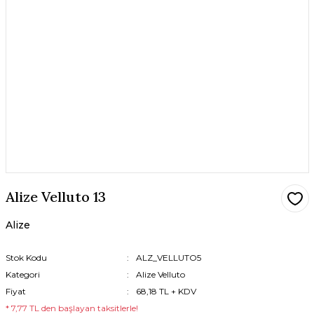
Alize Velluto 13
Alize
Stok Kodu
ALZ_VELLUTO5
Kategori
Alize Velluto
Fiyat
68,18 TL + KDV
* 7,77 TL den başlayan taksitlerle!