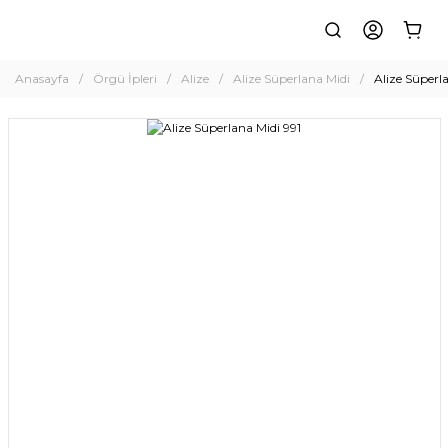
Anasayfa
Örgü İpleri
Alize
Alize Süperlana Midi
Alize Süperl