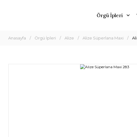
Örgü İpleri
Anasayfa
Örgü İpleri
Alize
Alize Süperlana Maxi
Al