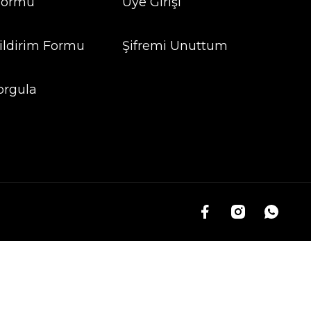
 Formu
Üye Girişi
ildirim Formu
Şifremi Unuttum
orgula