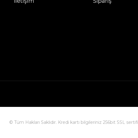
İletişim
Sipariş
© Tüm Hakları Saklıdır. Kredi kartı bilgileriniz 256bit SSL serti