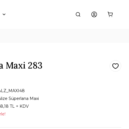
a Maxi 283
ALZ_MAXI48
Alize Süperlana Maxi
68,18 TL + KDV
le!