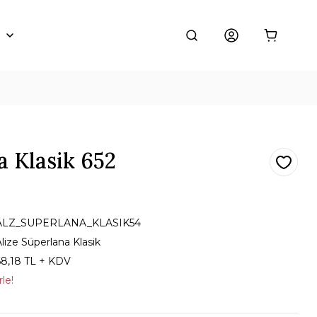
a Klasik 652
ALZ_SUPERLANA_KLASIK54
lize Süperlana Klasik
68,18 TL + KDV
le!