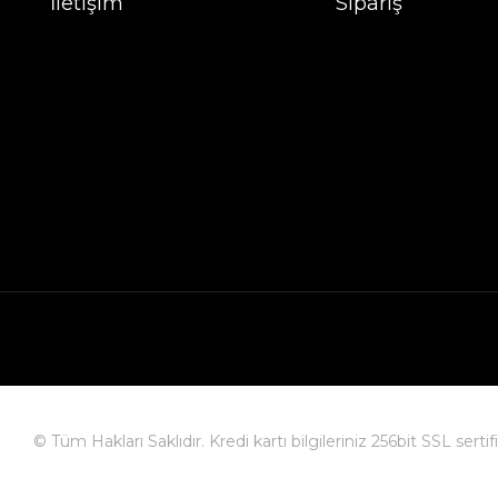
İletişim
Sipariş
© Tüm Hakları Saklıdır. Kredi kartı bilgileriniz 256bit SSL serti