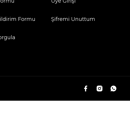
 Formu
Üye Girişi
ildirim Formu
Şifremi Unuttum
orgula