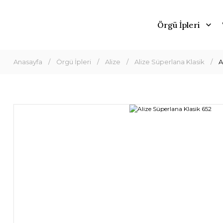
Örgü İpleri
Anasayfa
Örgü İpleri
Alize
Alize Süperlana Klasik
A