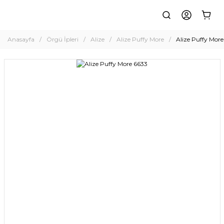
Anasayfa
Örgü İpleri
Alize
Alize Puffy More
Alize Puffy More