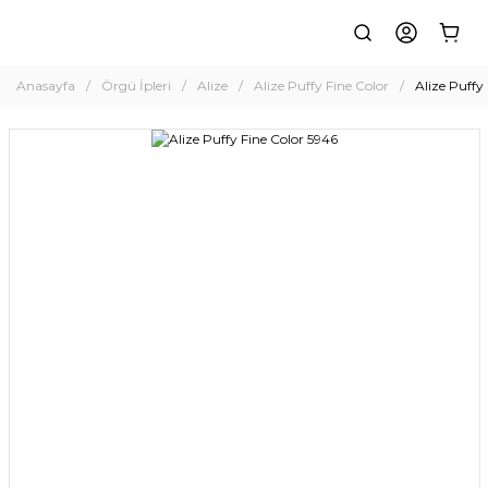
Anasayfa
Örgü İpleri
Alize
Alize Puffy Fine Color
Alize Puffy