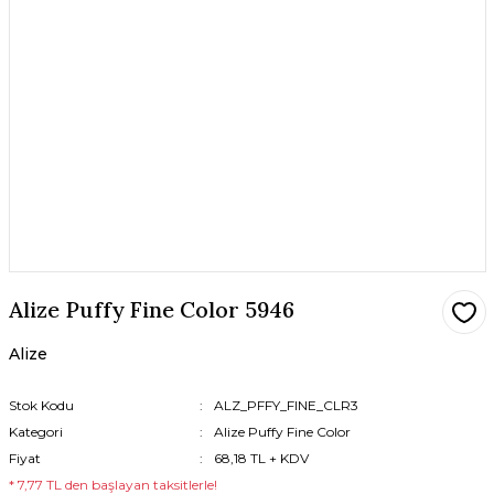
Alize Puffy Fine Color 5946
Alize
Stok Kodu
ALZ_PFFY_FINE_CLR3
Kategori
Alize Puffy Fine Color
Fiyat
68,18 TL + KDV
* 7,77 TL den başlayan taksitlerle!