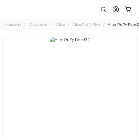
Anasayfa
Örgü İpleri
Alize
Alize Puffy Fine
Alize Puffy Fine 