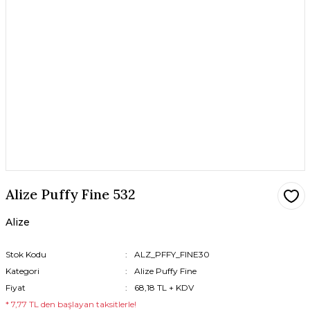
Alize Puffy Fine 532
Alize
Stok Kodu
ALZ_PFFY_FINE30
Kategori
Alize Puffy Fine
Fiyat
68,18 TL + KDV
* 7,77 TL den başlayan taksitlerle!