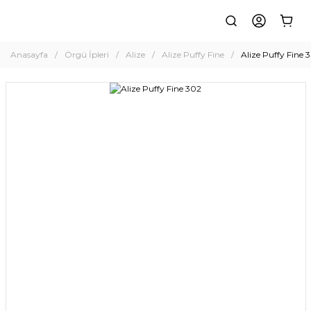
Anasayfa
Örgü İpleri
Alize
Alize Puffy Fine
Alize Puffy Fine 