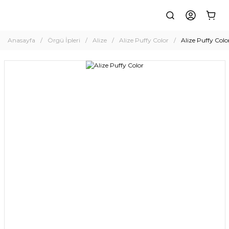
Anasayfa
Örgü İpleri
Alize
Alize Puffy Color
Alize Puffy Colo