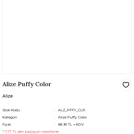
Alize Puffy Color
Alize
Stok Kodu
ALZ_PFFY_CLR
Kategori
Alize Puffy Color
Fiyat
68,18 TL + KDV
* 7,77 TL den başlayan taksitlerle!