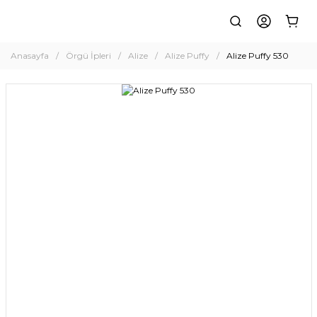
Anasayfa
Örgü İpleri
Alize
Alize Puffy
Alize Puffy 530