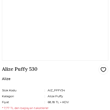
Alize Puffy 530
Alize
Stok Kodu
AlZ_PFFY34
Kategori
Alize Puffy
Fiyat
68,18 TL + KDV
* 7,77 TL den başlayan taksitlerle!