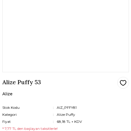
Alize Puffy 53
Alize
Stok Kodu
AlZ_PFFY81
Kategori
Alize Puffy
Fiyat
68,18 TL + KDV
* 7,77 TL den başlayan taksitlerle!