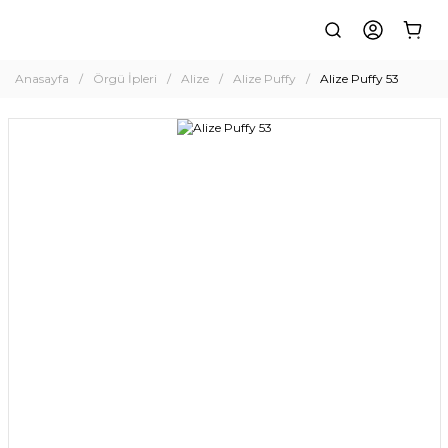
Anasayfa
Örgü İpleri
Alize
Alize Puffy
Alize Puffy 53