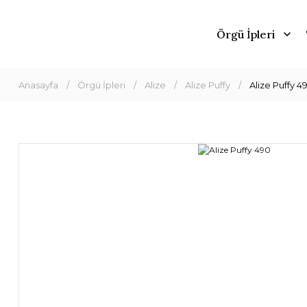
Örgü İpleri
Anasayfa
Örgü İpleri
Alize
Alize Puffy
Alize Puffy 4