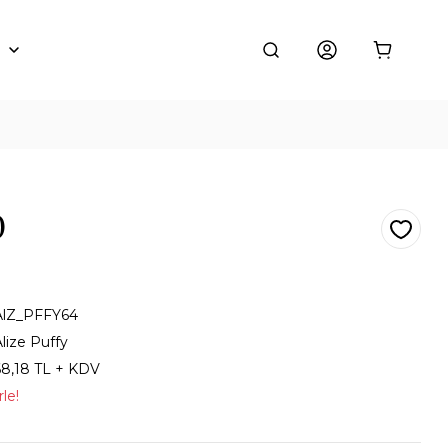
0
AlZ_PFFY64
lize Puffy
68,18 TL + KDV
le!