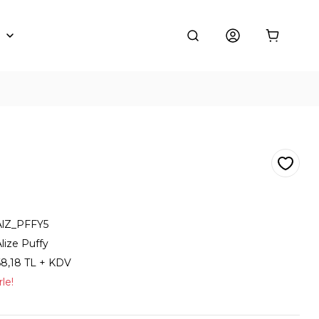
AlZ_PFFY5
lize Puffy
68,18 TL + KDV
le!