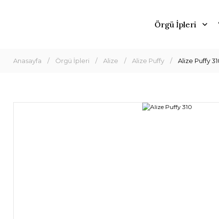
Örgü İpleri
Anasayfa
Örgü İpleri
Alize
Alize Puffy
Alize Puffy 31