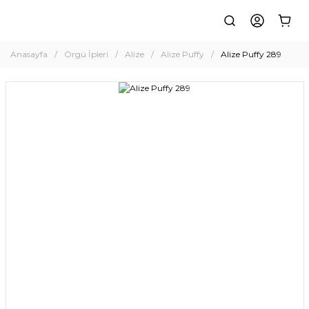
Anasayfa
Örgü İpleri
Alize
Alize Puffy
Alize Puffy 289