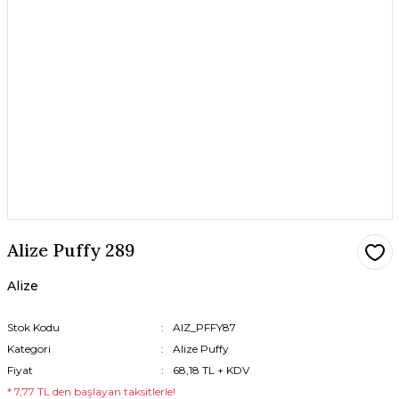
Alize Puffy 289
Alize
Stok Kodu
AlZ_PFFY87
Kategori
Alize Puffy
Fiyat
68,18 TL + KDV
* 7,77 TL den başlayan taksitlerle!