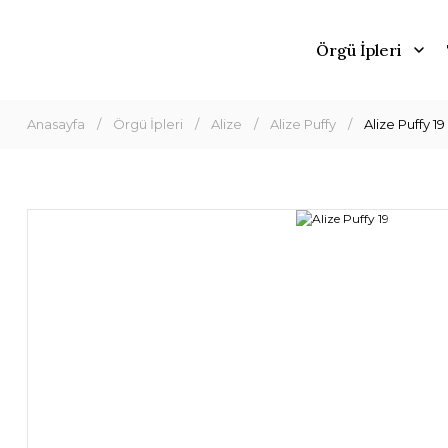
Örgü İpleri
Anasayfa
Örgü İpleri
Alize
Alize Puffy
Alize Puffy 19