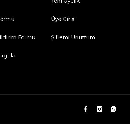
Yeni Üyelik
 Formu
Üye Girişi
ildirim Formu
Şifremi Unuttum
orgula