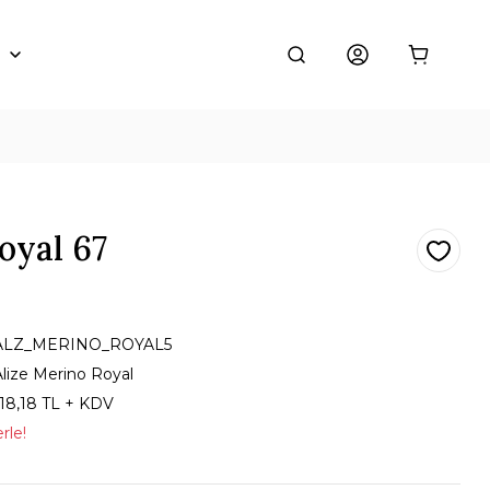
oyal 67
ALZ_MERINO_ROYAL5
Alize Merino Royal
118,18 TL + KDV
rle!