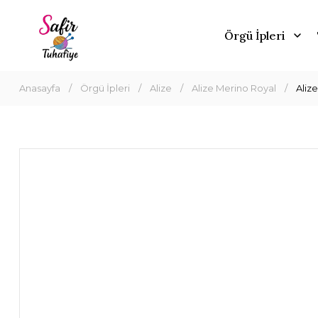
Örgü İpleri
Anasayfa
Örgü İpleri
Alize
Alize Merino Royal
Aliz