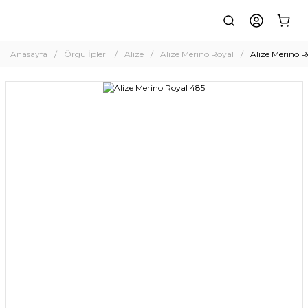
Anasayfa
Örgü İpleri
Alize
Alize Merino Royal
Alize Merino R