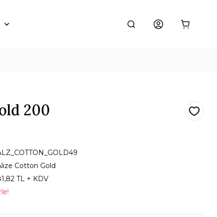
old 200
ALZ_COTTON_GOLD49
Alize Cotton Gold
81,82 TL + KDV
le!