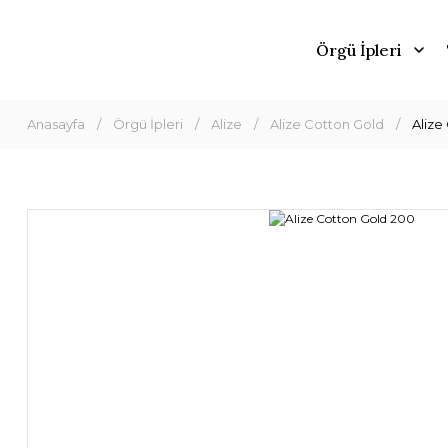
Örgü İpleri
Anasayfa
Örgü İpleri
Alize
Alize Cotton Gold
Alize