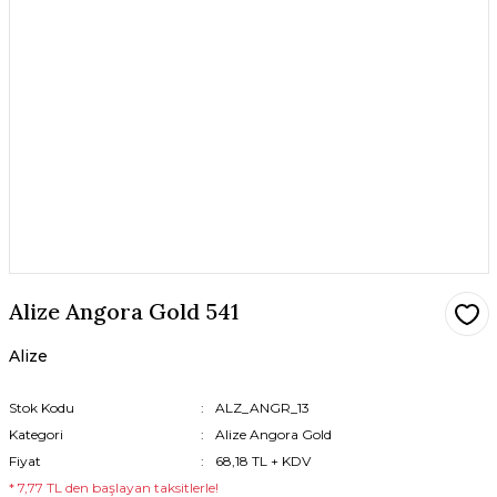
Alize Angora Gold 541
Alize
Stok Kodu
ALZ_ANGR_13
Kategori
Alize Angora Gold
Fiyat
68,18 TL + KDV
* 7,77 TL den başlayan taksitlerle!