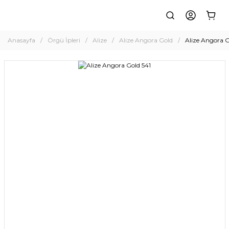
Anasayfa
Örgü İpleri
Alize
Alize Angora Gold
Alize Angora G