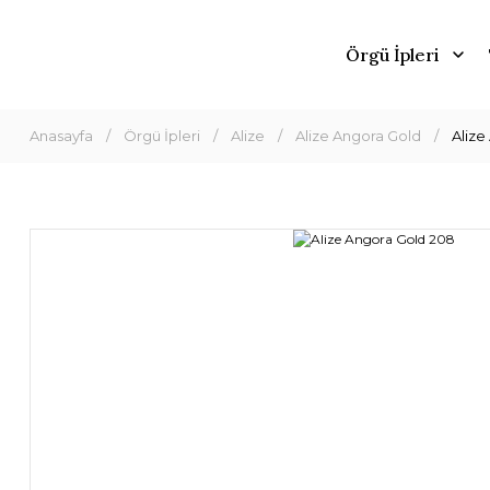
Örgü İpleri
Anasayfa
Örgü İpleri
Alize
Alize Angora Gold
Alize