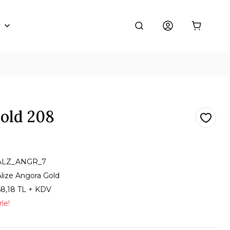
Gold 208
ALZ_ANGR_7
Alize Angora Gold
68,18 TL + KDV
le!